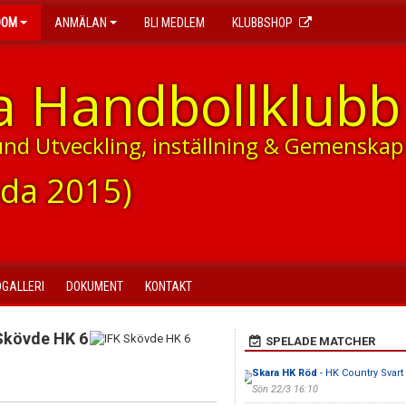
DOM
ANMÄLAN
BLI MEDLEM
KLUBBSHOP
a Handbollklubb
und Utveckling, inställning & Gemenskap
dda 2015)
DGALLERI
DOKUMENT
KONTAKT
Skövde HK 6
SPELADE MATCHER
Skara HK Röd
- HK Country Svart
Sön 22/3 16:10