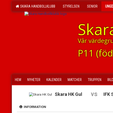
SKARA HANDBOLLKLUBB
STYRELSEN
SENIOR
UNG
Skar
Vår värdegr
P11 (fö
HEM
NYHETER
KALENDER
MATCHER
TRUPPEN
BIL
vs
Skara HK Gul
IFK 
INFORMATION