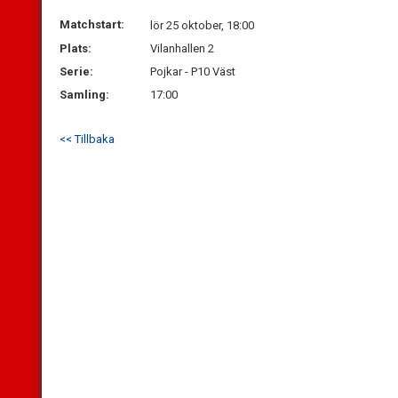
Matchstart:
lör 25 oktober, 18:00
Plats:
Vilanhallen 2
Serie:
Pojkar - P10 Väst
Samling:
17:00
<< Tillbaka