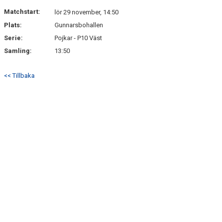
DOKUMENT
Matchstart:
lör 29 november, 14:50
Plats:
Gunnarsbohallen
KONTAKT
Serie:
Pojkar - P10 Väst
Samling:
13:50
<< Tillbaka