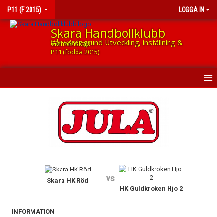
P11 (F 2015)
LOGGA IN
Skara Handbollklubb
Vår värdegrund Utveckling, inställning & Gemenskap
P11 (födda 2015)
HEM
NYHETER
KALENDER
MATCHER
vs
Skara HK Röd
TRUPPEN
HK Guldkroken Hjo 2
BILDGALLERI
INFORMATION