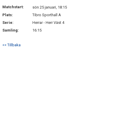
DOKUMENT
Matchstart:
sön 25 januari, 18:15
Plats:
Tibro Sporthall A
MATCHER
Serie:
Herrar - Herr Väst 4
Samling:
16:15
<< Tillbaka