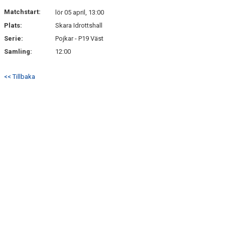
KONTAKT
Matchstart:
lör 05 april, 13:00
Plats:
Skara Idrottshall
MATCHER
Serie:
Pojkar - P19 Väst
Samling:
12:00
<< Tillbaka