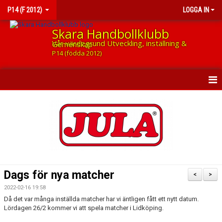
P14 (F 2012)
LOGGA IN
Skara Handbollklubb
Vår värdegrund Utveckling, inställning & Gemenskap
P14 (födda 2012)
HEM
NYHETER
KALENDER
MATCHER
Dags för nya matcher
<
>
TRUPPEN
2022-02-16 19:58
Då det var många inställda matcher har vi äntligen fått ett nytt datum.
BILDGALLERI
Lördagen 26/2 kommer vi att spela matcher i Lidköping.