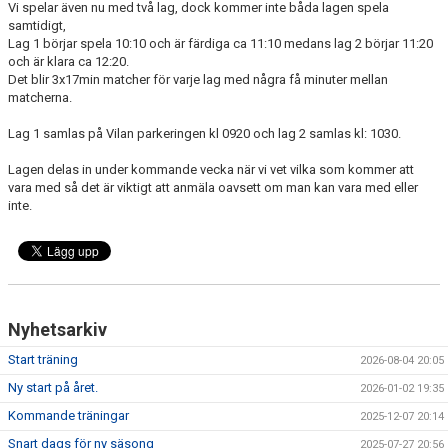
Vi spelar även nu med två lag, dock kommer inte båda lagen spela
DOKUMENT
samtidigt,
Lag 1 börjar spela 10:10 och är färdiga ca 11:10 medans lag 2 börjar 11:20
BÖRJA SPELA
och är klara ca 12:20.
Det blir 3x17min matcher för varje lag med några få minuter mellan
matcherna.
Lag 1 samlas på Vilan parkeringen kl 0920 och lag 2 samlas kl: 1030.
Lagen delas in under kommande vecka när vi vet vilka som kommer att
vara med så det är viktigt att anmäla oavsett om man kan vara med eller
inte.
Nyhetsarkiv
Start träning
2026-08-04 20:05
Ny start på året.
2026-01-02 19:35
Kommande träningar
2025-12-07 20:14
Snart dags för ny säsong
2025-07-27 20:56