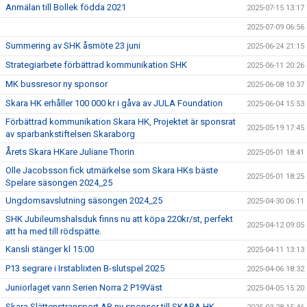
Anmälan till Bollek födda 2021
2025-07-15 13:17
2025-07-09 06:56
Summering av SHK åsmöte 23 juni
2025-06-24 21:15
Strategiarbete förbättrad kommunikation SHK
2025-06-11 20:26
MK bussresor ny sponsor
2025-06-08 10:37
Skara HK erhåller 100 000 kr i gåva av JULA Foundation
2025-06-04 15:53
Förbättrad kommunikation Skara HK, Projektet är sponsrat
2025-05-19 17:45
av sparbankstiftelsen Skaraborg
Årets Skara HKare Juliane Thorin
2025-05-01 18:41
Olle Jacobsson fick utmärkelse som Skara HKs bäste
2025-05-01 18:25
Spelare säsongen 2024_25
Ungdomsavslutning säsongen 2024_25
2025-04-30 06:11
SHK Jubileumshalsduk finns nu att köpa 220kr/st, perfekt
2025-04-12 09:05
att ha med till rödspätte.
Kansli stänger kl 15:00
2025-04-11 13:13
P13 segrare i Irstablixten B-slutspel 2025
2025-04-06 18:32
Juniorlaget vann Serien Norra 2 P19Väst
2025-04-05 15:20
Skara Slättenstransport AB ny sponsor till SKARA HK