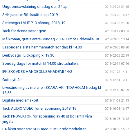
Ungdomsavslutning onsdag den 24 april
2019-04-24 21:45
SHK juniorer Rödspätte cup 2019
2019-04-22 16:47
Serieseger i VHF P13 säsong 2018_19
2019-04-08 21:00
Tack för denna säsongen!
2019-03-17 08:53
Målkronan, gratis entré Söndag kl 14.00 mot Uddevalla HK
2019-03-06 13:14
Säsongens sista hemmamatch söndag kl 14.00
2019-03-05 06:20
Derbydags i Lidköping kl 19.30
2019-02-26 22:19
Söndag dags för match kl 14.00 idrottshallen.
2019-02-14 07:46
IFK SKÖVDES HANDBOLLSAKADEMI 14/2
2019-01-24 14:11
Gott nytt år!!
2018-12-31 10:11
Livesändning av matchen SKARA HK - TIDAHOLM fredag kl
2018-12-13 07:29
18:55
Digitala medlemskort
2018-11-09 21:13
Tack AUDIO VIDEO för er sponsring 2018_19
2018-10-03 16:47
Tack PROVEKTOR för sponsring av 40 st bollar till våra
2018-10-03 16:42
yngsta
EA åkeri sponsrar SHK med 60st ungdomsdräkter
2018-10-03 16:37