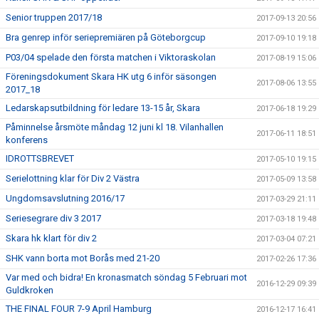
Senior truppen 2017/18
2017-09-13 20:56
Bra genrep inför seriepremiären på Göteborgcup
2017-09-10 19:18
P03/04 spelade den första matchen i Viktoraskolan
2017-08-19 15:06
Föreningsdokument Skara HK utg 6 inför säsongen
2017-08-06 13:55
2017_18
Ledarskapsutbildning för ledare 13-15 år, Skara
2017-06-18 19:29
Påminnelse årsmöte måndag 12 juni kl 18. Vilanhallen
2017-06-11 18:51
konferens
IDROTTSBREVET
2017-05-10 19:15
Serielottning klar för Div 2 Västra
2017-05-09 13:58
Ungdomsavslutning 2016/17
2017-03-29 21:11
Seriesegrare div 3 2017
2017-03-18 19:48
Skara hk klart för div 2
2017-03-04 07:21
SHK vann borta mot Borås med 21-20
2017-02-26 17:36
Var med och bidra! En kronasmatch söndag 5 Februari mot
2016-12-29 09:39
Guldkroken
THE FINAL FOUR 7-9 April Hamburg
2016-12-17 16:41