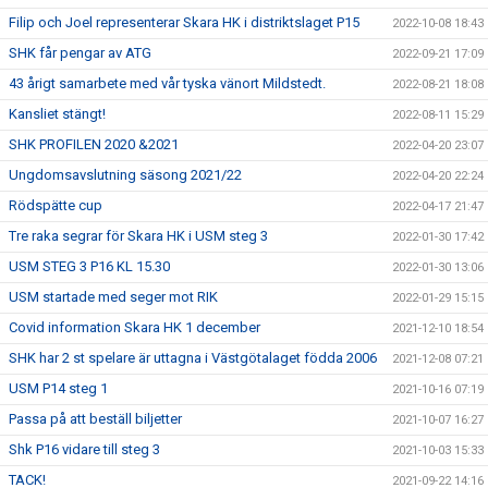
Filip och Joel representerar Skara HK i distriktslaget P15
2022-10-08 18:43
SHK får pengar av ATG
2022-09-21 17:09
43 årigt samarbete med vår tyska vänort Mildstedt.
2022-08-21 18:08
Kansliet stängt!
2022-08-11 15:29
SHK PROFILEN 2020 &2021
2022-04-20 23:07
Ungdomsavslutning säsong 2021/22
2022-04-20 22:24
Rödspätte cup
2022-04-17 21:47
Tre raka segrar för Skara HK i USM steg 3
2022-01-30 17:42
USM STEG 3 P16 KL 15.30
2022-01-30 13:06
USM startade med seger mot RIK
2022-01-29 15:15
Covid information Skara HK 1 december
2021-12-10 18:54
SHK har 2 st spelare är uttagna i Västgötalaget födda 2006
2021-12-08 07:21
USM P14 steg 1
2021-10-16 07:19
Passa på att beställ biljetter
2021-10-07 16:27
Shk P16 vidare till steg 3
2021-10-03 15:33
TACK!
2021-09-22 14:16