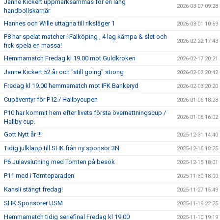
Janne Kickert uppmärksammas för en lång
2026-03-07 09:28
handbollskarriär
Hannes och Wille uttagna till riksläger 1
2026-03-01 10:59
P8 har spelat matcher i Falköping , 4 lag kämpa & slet och
2026-02-22 17:43
fick spela en massa!
Hemmamatch Fredag kl 19.00 mot Guldkroken
2026-02-17 20:21
Janne Kickert 52 år och "still going" strong
2026-02-03 20:42
Fredag kl 19.00 hemmamatch mot IFK Bankeryd
2026-02-03 20:20
Cupäventyr för P12 / Hallbycupen
2026-01-06 18:28
P10 har kommit hem efter livets första övernattningscup /
2026-01-06 16:02
Hallby cup.
Gott Nytt år !!!
2025-12-31 14:40
Tidig julklapp till SHK från ny sponsor 3N
2025-12-16 18:25
P6 Julavslutning med Tomten på besök
2025-12-15 18:01
P11 med i Tomteparaden
2025-11-30 18:00
Kansli stängt fredag!
2025-11-27 15:49
SHK Sponsorer USM
2025-11-19 22:25
Hemmamatch tidig seriefinal Fredag kl 19.00
2025-11-10 19:19