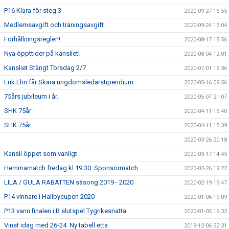
P16 Klara för steg 3
2020-09-27 16:55
Medlemsavgift och träningsavgift
2020-09-24 13:04
Förhållningsregler!!
2020-08-17 15:56
Nya öppttider på kansliet!
2020-08-04 12:01
Kansliet Stängt Torsdag 2/7
2020-07-01 16:36
Erik Ehn får Skara ungdomsledarstipendium
2020-05-16 09:56
75års jubileum i år.
2020-05-07 21:07
SHK 75år
2020-04-11 15:40
SHK 75år
2020-04-11 15:39
2020-03-26 20:18
Kansli öppet som vanligt
2020-03-17 14:45
Hemmamatch fredag kl 19.30. Sponsormatch
2020-02-26 19:22
LILA / GULA RABATTEN säsong 2019 - 2020
2020-02-19 19:47
P14 vinnare i Hallbycupen 2020
2020-01-06 19:09
P13 vann finalen i B slutspel Tygrikesnatta
2020-01-05 19:32
Vinst idag med 26-24. Ny tabell etta
2019-12-06 22:31