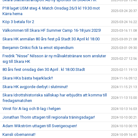
2025-03-28 15:46
P18 laget USM steg 4. Match Onsdag 26/3 kl 19.30 mot
2025-03-24 20:37
Kärra hema
Köp 3 betala för 2
2025-03-24 16:22
Välkommen till Skara HF Summer Camp 16-18 juni 2025!
2025-03-16 11:08
Skara HK anmälan 80 års fest på Stadt 30 April kl 18.00
2025-03-09 21:08
Benjamin Crnkic fick ta emot stipendium
2025-03-01 09:30
Fredrik "Nisse" Nilsson är ny målvaktstränare som ansluter
2025-02-27 12:56
sig till Skara HK
80 års fest onsdag den 30 April . kl 18.00 Stadt
2025-02-11 19:13
Skara HKs bästa hejarklack!!
2024-11-16 09:12
Skara HK avgjorde derbyt i slutminut!
2024-11-15 21:13
Skara Idrottshistoriska sällskap har erbjudits att komma till
2024-11-13 15:00
fredagsmatchen
Vinst för A-lag och B-lag i helgen
2024-10-13 16:03
Jonathan Thorin uttagen till regionala träningsdagar!
2024-10-10 00:21
Adam Wikström uttagen till Sverigecupen!
2024-10-10 00:19
Kansli obemannat!
2024-10-09 16:41