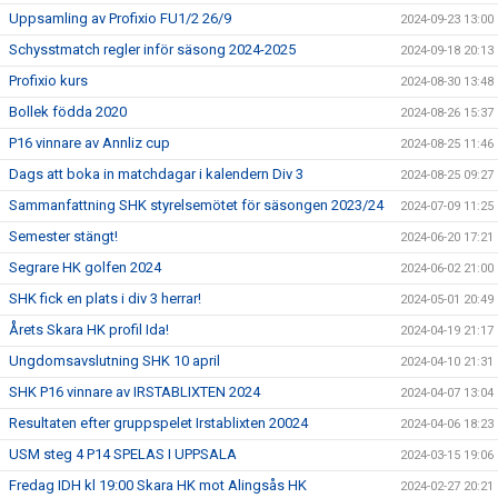
Uppsamling av Profixio FU1/2 26/9
2024-09-23 13:00
Schysstmatch regler inför säsong 2024-2025
2024-09-18 20:13
Profixio kurs
2024-08-30 13:48
Bollek födda 2020
2024-08-26 15:37
P16 vinnare av Annliz cup
2024-08-25 11:46
Dags att boka in matchdagar i kalendern Div 3
2024-08-25 09:27
Sammanfattning SHK styrelsemötet för säsongen 2023/24
2024-07-09 11:25
Semester stängt!
2024-06-20 17:21
Segrare HK golfen 2024
2024-06-02 21:00
SHK fick en plats i div 3 herrar!
2024-05-01 20:49
Årets Skara HK profil Ida!
2024-04-19 21:17
Ungdomsavslutning SHK 10 april
2024-04-10 21:31
SHK P16 vinnare av IRSTABLIXTEN 2024
2024-04-07 13:04
Resultaten efter gruppspelet Irstablixten 20024
2024-04-06 18:23
USM steg 4 P14 SPELAS I UPPSALA
2024-03-15 19:06
Fredag IDH kl 19:00 Skara HK mot Alingsås HK
2024-02-27 20:21