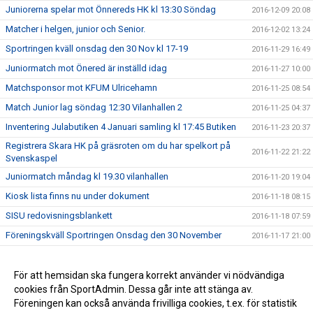
Juniorerna spelar mot Önnereds HK kl 13:30 Söndag
2016-12-09 20:08
Matcher i helgen, junior och Senior.
2016-12-02 13:24
Sportringen kväll onsdag den 30 Nov kl 17-19
2016-11-29 16:49
Juniormatch mot Önered är inställd idag
2016-11-27 10:00
Matchsponsor mot KFUM Ulricehamn
2016-11-25 08:54
Match Junior lag söndag 12:30 Vilanhallen 2
2016-11-25 04:37
Inventering Julabutiken 4 Januari samling kl 17:45 Butiken
2016-11-23 20:37
Registrera Skara HK på gräsroten om du har spelkort på
2016-11-22 21:22
Svenskaspel
Juniormatch måndag kl 19.30 vilanhallen
2016-11-20 19:04
Kiosk lista finns nu under dokument
2016-11-18 08:15
SISU redovisningsblankett
2016-11-18 07:59
Föreningskväll Sportringen Onsdag den 30 November
2016-11-17 21:00
Skara HK byter hemsida till Sportadmin
2016-11-17 20:53
Potatis försäljning sista dag torsdag den 10 november
För att hemsidan ska fungera korrekt använder vi nödvändiga
2016-11-10 21:39
cookies från SportAdmin. Dessa går inte att stänga av.
Skara Hälsostudio har ett sponsoravtal med SHK
2016-11-09 21:40
Föreningen kan också använda frivilliga cookies, t.ex. för statistik