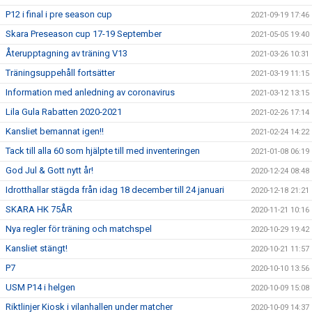
P12 i final i pre season cup
2021-09-19 17:46
Skara Preseason cup 17-19 September
2021-05-05 19:40
Återupptagning av träning V13
2021-03-26 10:31
Träningsuppehåll fortsätter
2021-03-19 11:15
Information med anledning av coronavirus
2021-03-12 13:15
Lila Gula Rabatten 2020-2021
2021-02-26 17:14
Kansliet bemannat igen!!
2021-02-24 14:22
Tack till alla 60 som hjälpte till med inventeringen
2021-01-08 06:19
God Jul & Gott nytt år!
2020-12-24 08:48
Idrotthallar stägda från idag 18 december till 24 januari
2020-12-18 21:21
SKARA HK 75ÅR
2020-11-21 10:16
Nya regler för träning och matchspel
2020-10-29 19:42
Kansliet stängt!
2020-10-21 11:57
P7
2020-10-10 13:56
USM P14 i helgen
2020-10-09 15:08
Riktlinjer Kiosk i vilanhallen under matcher
2020-10-09 14:37