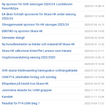
Ny sponsor för SHK säsongen 2023/24. Lundsbrunn
2023-07-14 08:15
Resort&Spa
EA åkeri fortsatt sponsorer för Skara HK under säsong
2023-07-12 16:00
2023/24
Olinsgymnasiet sponsor för HK säongen 2023/24
2023-07-06 16:15
EMSTAD ny sponsor Skara HK
2023-07-04 19:05
Semester stängt!
2023-06-22 23:40
Ny huvudleverantör av kläder och material till Skara HK
2023-05-31 12:23
Skara HK välkomnar Kristoffer Larsson som tränare
2023-05-16 21:11
Ungdomsavslutning säsong 2022/2023
2023-04-13 06:13
2023-03-19 10:30
SHK startar klädinsamling träningsskor ochträngskläder
2023-01-23 15:09
USM P14 ,vilanhallen lördag och söndag
2023-01-13 19:56
Elitspelare på besök hos Skara HK
2023-01-09 21:55
Juniorerna slutade 3a i USM gruppen
2022-11-13 17:26
Kansliet
2022-11-11 16:04
Resultat för P14 USM steg 1
2022-10-09 17:21