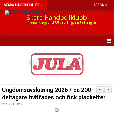
SKARA HANDBOLLKLUBB
LOGGA IN
Skara Handbollklubb
Vår värdegrund Utveckling, inställning & Gemenskap
HEM
NYHETER
OM KLUBBEN
KONTAKT
Ungdomsavslutning 2026 / ca 200
<
>
MEDLEMSAVGIFT
deltagare träffades och fick placketter
2026-05-11 19:03
KALENDER