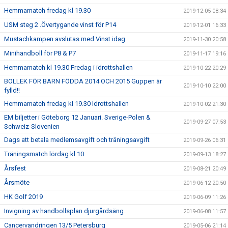
Hemmamatch fredag kl 19.30
2019-12-05 08:34
USM steg 2 .Övertygande vinst för P14
2019-12-01 16:33
Mustachkampen avslutas med Vinst idag
2019-11-30 20:58
Minihandboll för P8 & P7
2019-11-17 19:16
Hemmamatch kl 19.30 Fredag i idrottshallen
2019-10-22 20:29
BOLLEK FÖR BARN FÖDDA 2014 OCH 2015 Guppen är
2019-10-10 22:00
fylld!!
Hemmamatch fredag kl 19.30 Idrottshallen
2019-10-02 21:30
EM biljetter i Göteborg 12 Januari. Sverige-Polen &
2019-09-27 07:53
Schweiz-Slovenien
Dags att betala medlemsavgift och träningsavgift
2019-09-26 06:31
Träningsmatch lördag kl 10
2019-09-13 18:27
Årsfest
2019-08-21 20:49
Årsmöte
2019-06-12 20:50
HK Golf 2019
2019-06-09 11:26
Invigning av handbollsplan djurgårdsäng
2019-06-08 11:57
Cancervandringen 13/5 Petersburg
2019-05-06 21:14