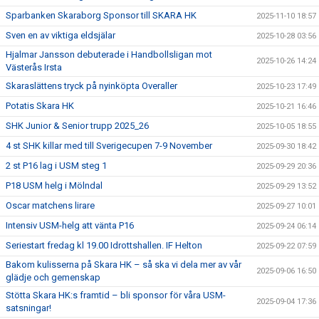
Sparbanken Skaraborg Sponsor till SKARA HK
2025-11-10 18:57
Sven en av viktiga eldsjälar
2025-10-28 03:56
Hjalmar Jansson debuterade i Handbollsligan mot
2025-10-26 14:24
Västerås Irsta
Skaraslättens tryck på nyinköpta Overaller
2025-10-23 17:49
Potatis Skara HK
2025-10-21 16:46
SHK Junior & Senior trupp 2025_26
2025-10-05 18:55
4 st SHK killar med till Sverigecupen 7-9 November
2025-09-30 18:42
2 st P16 lag i USM steg 1
2025-09-29 20:36
P18 USM helg i Mölndal
2025-09-29 13:52
Oscar matchens lirare
2025-09-27 10:01
Intensiv USM-helg att vänta P16
2025-09-24 06:14
Seriestart fredag kl 19.00 Idrottshallen. IF Helton
2025-09-22 07:59
Bakom kulisserna på Skara HK – så ska vi dela mer av vår
2025-09-06 16:50
glädje och gemenskap
Stötta Skara HK:s framtid – bli sponsor för våra USM-
2025-09-04 17:36
satsningar!