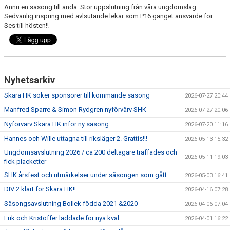
VÅRA LAG
Ännu en säsong till ända. Stor uppslutning från våra ungdomslag.
Sedvanlig inspring med avlsutande lekar som P16 gänget ansvarde för.
Ses till hösten!!
MATCHER
DOKUMENT
Nyhetsarkiv
Skara HK söker sponsorer till kommande säsong
2026-07-27 20:44
Manfred Sparre & Simon Rydgren nyförvärv SHK
2026-07-27 20:06
Nyförvärv Skara HK inför ny säsong
2026-07-20 11:16
Hannes och Wille uttagna till riksläger 2. Grattis!!!
2026-05-13 15:32
Ungdomsavslutning 2026 / ca 200 deltagare träffades och
2026-05-11 19:03
fick placketter
SHK årsfest och utmärkelser under säsongen som gått
2026-05-03 16:41
DIV 2 klart för Skara HK!!
2026-04-16 07:28
Säsongsavslutning Bollek födda 2021 &2020
2026-04-06 07:04
Erik och Kristoffer laddade för nya kval
2026-04-01 16:22