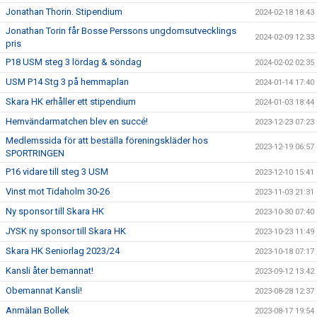
Jonathan Thorin. Stipendium
2024-02-18 18:43
Jonathan Torin får Bosse Perssons ungdomsutvecklings
2024-02-09 12:33
pris
P18 USM steg 3 lördag & söndag
2024-02-02 02:35
USM P14 Stg 3 på hemmaplan
2024-01-14 17:40
Skara HK erhåller ett stipendium
2024-01-03 18:44
Hemvändarmatchen blev en succé!
2023-12-23 07:23
Medlemssida för att beställa föreningskläder hos
2023-12-19 06:57
SPORTRINGEN
P16 vidare till steg 3 USM
2023-12-10 15:41
Vinst mot Tidaholm 30-26
2023-11-03 21:31
Ny sponsor till Skara HK
2023-10-30 07:40
JYSK ny sponsor till Skara HK
2023-10-23 11:49
Skara HK Seniorlag 2023/24
2023-10-18 07:17
Kansli åter bemannat!
2023-09-12 13:42
Obemannat Kansli!
2023-08-28 12:37
Anmälan Bollek
2023-08-17 19:54