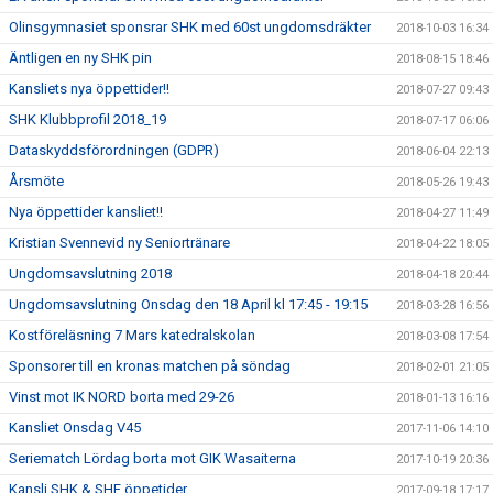
Olinsgymnasiet sponsrar SHK med 60st ungdomsdräkter
2018-10-03 16:34
Äntligen en ny SHK pin
2018-08-15 18:46
Kansliets nya öppettider!!
2018-07-27 09:43
SHK Klubbprofil 2018_19
2018-07-17 06:06
Dataskyddsförordningen (GDPR)
2018-06-04 22:13
Årsmöte
2018-05-26 19:43
Nya öppettider kansliet!!
2018-04-27 11:49
Kristian Svennevid ny Seniortränare
2018-04-22 18:05
Ungdomsavslutning 2018
2018-04-18 20:44
Ungdomsavslutning Onsdag den 18 April kl 17:45 - 19:15
2018-03-28 16:56
Kostföreläsning 7 Mars katedralskolan
2018-03-08 17:54
Sponsorer till en kronas matchen på söndag
2018-02-01 21:05
Vinst mot IK NORD borta med 29-26
2018-01-13 16:16
Kansliet Onsdag V45
2017-11-06 14:10
Seriematch Lördag borta mot GIK Wasaiterna
2017-10-19 20:36
Kansli SHK & SHF öppetider
2017-09-18 17:17