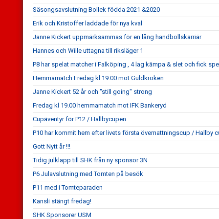
Säsongsavslutning Bollek födda 2021 &2020
Erik och Kristoffer laddade för nya kval
Janne Kickert uppmärksammas för en lång handbollskarriär
Hannes och Wille uttagna till riksläger 1
P8 har spelat matcher i Falköping , 4 lag kämpa & slet och fick sp
Hemmamatch Fredag kl 19.00 mot Guldkroken
Janne Kickert 52 år och "still going" strong
Fredag kl 19.00 hemmamatch mot IFK Bankeryd
Cupäventyr för P12 / Hallbycupen
P10 har kommit hem efter livets första övernattningscup / Hallby c
Gott Nytt år !!!
Tidig julklapp till SHK från ny sponsor 3N
P6 Julavslutning med Tomten på besök
P11 med i Tomteparaden
Kansli stängt fredag!
SHK Sponsorer USM