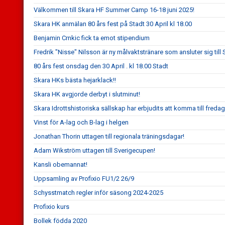
Välkommen till Skara HF Summer Camp 16-18 juni 2025!
Skara HK anmälan 80 års fest på Stadt 30 April kl 18.00
Benjamin Crnkic fick ta emot stipendium
Fredrik "Nisse" Nilsson är ny målvaktstränare som ansluter sig till
80 års fest onsdag den 30 April . kl 18.00 Stadt
Skara HKs bästa hejarklack!!
Skara HK avgjorde derbyt i slutminut!
Skara Idrottshistoriska sällskap har erbjudits att komma till fred
Vinst för A-lag och B-lag i helgen
Jonathan Thorin uttagen till regionala träningsdagar!
Adam Wikström uttagen till Sverigecupen!
Kansli obemannat!
Uppsamling av Profixio FU1/2 26/9
Schysstmatch regler inför säsong 2024-2025
Profixio kurs
Bollek födda 2020