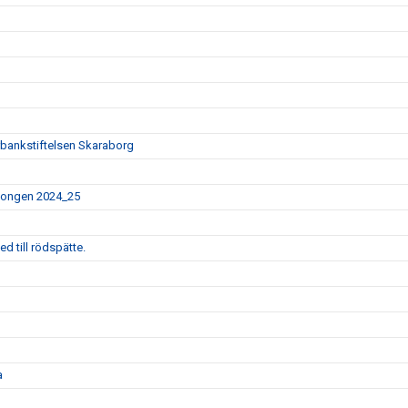
rbankstiftelsen Skaraborg
äsongen 2024_25
d till rödspätte.
a