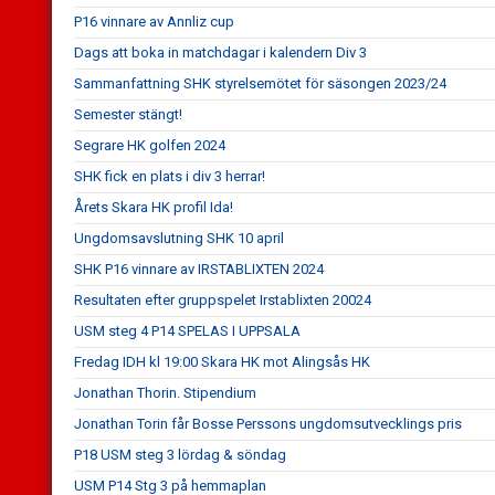
P16 vinnare av Annliz cup
Dags att boka in matchdagar i kalendern Div 3
Sammanfattning SHK styrelsemötet för säsongen 2023/24
Semester stängt!
Segrare HK golfen 2024
SHK fick en plats i div 3 herrar!
Årets Skara HK profil Ida!
Ungdomsavslutning SHK 10 april
SHK P16 vinnare av IRSTABLIXTEN 2024
Resultaten efter gruppspelet Irstablixten 20024
USM steg 4 P14 SPELAS I UPPSALA
Fredag IDH kl 19:00 Skara HK mot Alingsås HK
Jonathan Thorin. Stipendium
Jonathan Torin får Bosse Perssons ungdomsutvecklings pris
P18 USM steg 3 lördag & söndag
USM P14 Stg 3 på hemmaplan