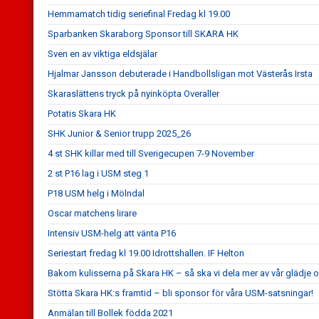
Hemmamatch tidig seriefinal Fredag kl 19.00
Sparbanken Skaraborg Sponsor till SKARA HK
Sven en av viktiga eldsjälar
Hjalmar Jansson debuterade i Handbollsligan mot Västerås Irsta
Skaraslättens tryck på nyinköpta Overaller
Potatis Skara HK
SHK Junior & Senior trupp 2025_26
4 st SHK killar med till Sverigecupen 7-9 November
2 st P16 lag i USM steg 1
P18 USM helg i Mölndal
Oscar matchens lirare
Intensiv USM-helg att vänta P16
Seriestart fredag kl 19.00 Idrottshallen. IF Helton
Bakom kulisserna på Skara HK – så ska vi dela mer av vår glädj
Stötta Skara HK:s framtid – bli sponsor för våra USM-satsningar!
Anmälan till Bollek födda 2021