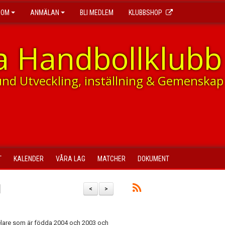
DOM
ANMÄLAN
BLI MEDLEM
KLUBBSHOP
a Handbollklubb
und Utveckling, inställning & Gemenskap
T
KALENDER
VÅRA LAG
MATCHER
DOKUMENT
l
<
>
spelare som är födda 2004 och 2003 och