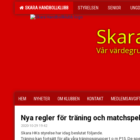
SKARA HANDBOLLKLUBB
STYRELSEN
SENIOR
UNG
Skar
Vår värdegr
HEM
NYHETER
OM KLUBBEN
KONTAKT
MEDLEMSAVGIF
Nya regler för träning och matchspe
2020-10-29 19:42
Skara HKs styrelse har idag beslutat följande.
Träning kan fortsätt för alla våra träningsgrupper t o m P15. De 