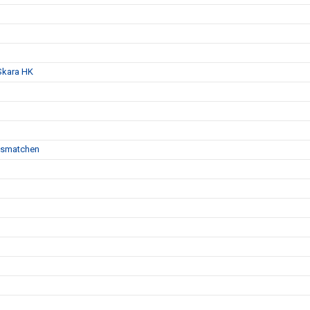
 Skara HK
agsmatchen