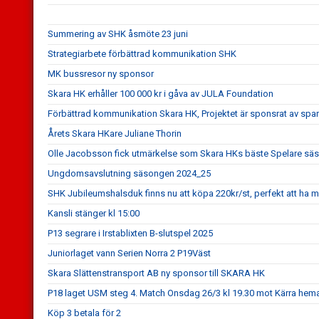
Summering av SHK åsmöte 23 juni
Strategiarbete förbättrad kommunikation SHK
MK bussresor ny sponsor
Skara HK erhåller 100 000 kr i gåva av JULA Foundation
Förbättrad kommunikation Skara HK, Projektet är sponsrat av spa
Årets Skara HKare Juliane Thorin
Olle Jacobsson fick utmärkelse som Skara HKs bäste Spelare s
Ungdomsavslutning säsongen 2024_25
SHK Jubileumshalsduk finns nu att köpa 220kr/st, perfekt att ha me
Kansli stänger kl 15:00
P13 segrare i Irstablixten B-slutspel 2025
Juniorlaget vann Serien Norra 2 P19Väst
Skara Slättenstransport AB ny sponsor till SKARA HK
P18 laget USM steg 4. Match Onsdag 26/3 kl 19.30 mot Kärra hem
Köp 3 betala för 2