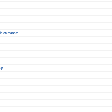
ela en massa!
up.