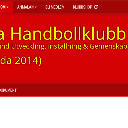
DOM
ANMÄLAN
BLI MEDLEM
KLUBBSHOP
a Handbollklubb
und Utveckling, inställning & Gemenskap
dda 2014)
DOKUMENT