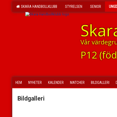
SKARA HANDBOLLKLUBB
STYRELSEN
SENIOR
UNG
Skar
Vår värdegr
P12 (fö
HEM
NYHETER
KALENDER
MATCHER
BILDGALLERI
Bildgalleri