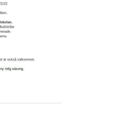
21/22.
edlem.
lskolan.
ollskillar
cinerade.
garna.
det är också välkommet.
 ny rolig säsong.