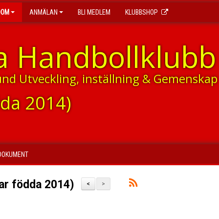
DOM
ANMÄLAN
BLI MEDLEM
KLUBBSHOP
a Handbollklubb
und Utveckling, inställning & Gemenskap
dda 2014)
DOKUMENT
ar födda 2014)
<
>