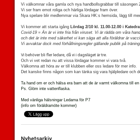
Vi välkomnar våra gamla och nya handbollsgrabbar till säsongen 
Vi ser fram emot roliga och härliga lördagar fram över.
Nya spelare blir medlemmar via Skara HK:s hemsida, lägg till m
Vi kommer att starta igång
Lördag 2/10 kl. 11.00-12.00 i Katedra
Covid-19 = Än är vi inte fria från viruset. Vi är rädda om våra handb
och det är inte med säkerhet vi kan säga att alla föräldrar är vac
Vi avvaktar dock med förhållningsregler gällande publik på tränin
Vi behöver bli fler ledare, då vi i dagsläget är tre.
Och vi vet redan nu att vissa lördagar kommer vi vara två.
Välkomna att höra av er till klubben eller oss ledare för mer info.
Det kanske finns någon som kan tänka sig vara hjälpledare och 
Ta hand om er och hälsa era barn att de är varmt välkomna till en
Ps. Glöm inte vattenflaska.
Med vänliga hälsningar Ledarna för P7
(info om föräldramöte kommer)
Nyhetsarkiv