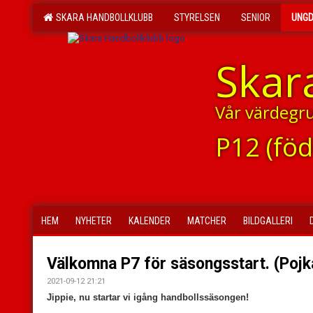
SKARA HANDBOLLKLUBB
STYRELSEN
SENIOR
UNG
Skar
Vår värdegr
P12 (fö
HEM
NYHETER
KALENDER
MATCHER
BILDGALLERI
Välkomna P7 för säsongsstart. (Pojk
2021-09-12 21:21
Jippie, nu startar vi igång handbollssäsongen!