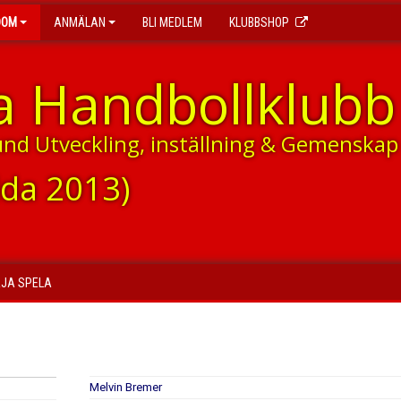
DOM
ANMÄLAN
BLI MEDLEM
KLUBBSHOP
a Handbollklubb
und Utveckling, inställning & Gemenskap
dda 2013)
JA SPELA
Melvin Bremer