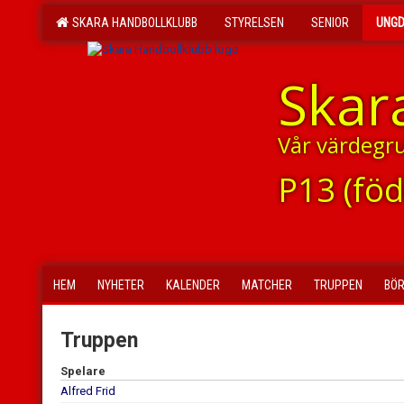
SKARA HANDBOLLKLUBB
STYRELSEN
SENIOR
UNG
Skar
Vår värdegr
P13 (fö
HEM
NYHETER
KALENDER
MATCHER
TRUPPEN
BÖR
Truppen
Spelare
Alfred Frid