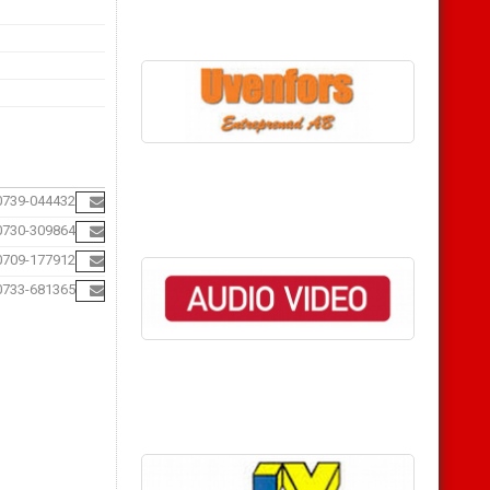
0739-044432
0730-309864
0709-177912
0733-681365