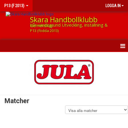
P13 (F 2013)
LOGGA IN
Skara Handbollklubb
Vår värdegrund Utveckling, inställning & Gemenskap
P13 (födda 2013)
HEM
NYHETER
KALENDER
MATCHER
Matcher
TRUPPEN
BÖRJA SPELA